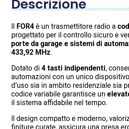
Descrizione
Il
FOR4
è un trasmettitore radio a
cod
progettato per il controllo sicuro e ve
porte da garage e sistemi di autom
433,92 MHz
.
Dotato di
4 tasti indipendenti
, conse
automazioni con un unico dispositivo
d’uso sia in ambito residenziale sia p
codice variabile garantisce un
elevato
il sistema affidabile nel tempo.
Il design compatto e moderno, valoriz
finiture curate, assicura una presa 