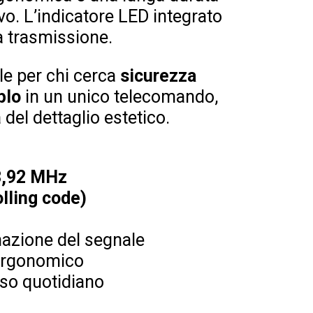
ivo. L’indicatore LED integrato
a trasmissione.
le per chi cerca
sicurezza
plo
in un unico telecomando,
 del dettaglio estetico.
3,92 MHz
olling code)
nazione del segnale
 ergonomico
’uso quotidiano