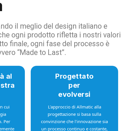
a
ando il meglio del design italiano e
e ogni prodotto rifletta i nostri valori
tto finale, ogni fase del processo è
vvero “Made to Last”.
à al
Progettato
ostra
per
evolversi
n cui
L’approccio di Allmatic alla
ogia
progettazione si basa sulla
. Per
convinzione che l'innovazione sia
temente
un processo continuo e costante,