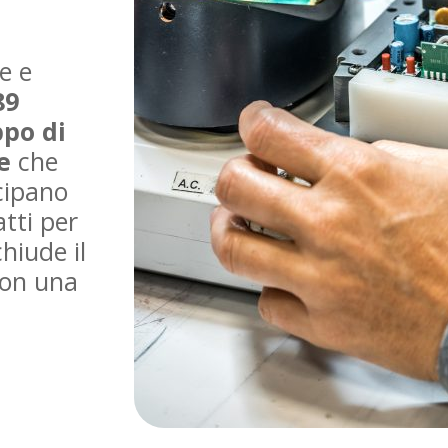
e e
89
ppo di
e
che
cipano
atti per
hiude il
con una