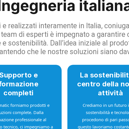
Ingegneria italian
 e realizzati interamente in Italia, coniug
o team di esperti è impegnato a garantire ch
e sostenibilità. Dall’idea iniziale al prodo
rantendo che le nostre soluzioni siano da
Supporto e
La sostenibilit
formazione
centro della n
completi
attività
matic forniamo prodotti e
Crediamo in un futuro i
uzioni complete. Dalla
sostenibilità e tecnol
azione professionale al
procedono di pari passo
o tecnico, ci impegniamo a
questo lavoriamo costan