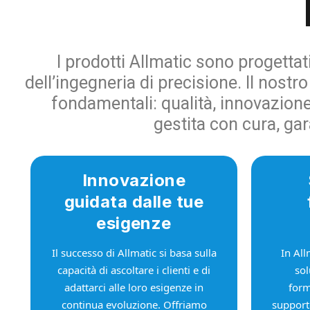
I prodotti Allmatic sono progettati
dell’ingegneria di precisione. Il nostr
fondamentali: qualità, innovazione 
gestita con cura, ga
Innovazione
guidata dalle tue
esigenze
Il successo di Allmatic si basa sulla
In All
capacità di ascoltare i clienti e di
sol
adattarci alle loro esigenze in
form
continua evoluzione. Offriamo
support