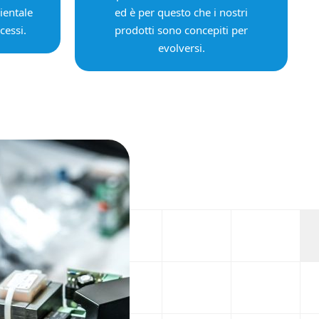
ientale
ed è per questo che i nostri
cessi.
prodotti sono concepiti per
evolversi.