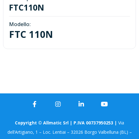
FTC110N
Modello:
FTC 110N
Copyright © Allmatic Srl | P.IVA 00737950253 |
Via
dell’Artigiano, 1 – Loc. Lentiai – 32026 Borgo Valbelluna (BL) –