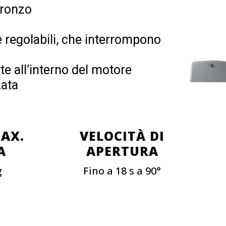
bronzo
e regolabili, che interrompono
e all’interno del motore
zata
AX.
VELOCITÀ DI
A
APERTURA
g
Fino a 18 s a 90°