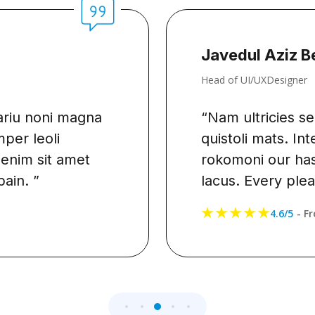
Javedul Aziz Be
Head of UI/UXDesigner
riu noni magna
“Nam ultricies sed
er leoli
quistoli mats. Int
nim sit amet
rokomoni our has 
in. ”
lacus. Every pleas
4.6/5
- Fro