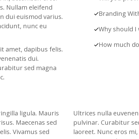
s. Nullam eleifend
Branding Wit
on dui euismod varius.
incidunt, nunc eu
Why should I 
How much do 
it amet, dapibus felis.
venenatis dui.
Curabitur sed magna
c.
ngilla ligula. Mauris
Ultrices nulla euvenen
 risus. Maecenas sed
pulvinar. Curabitur 
felis. Vivamus sed
laoreet. Nunc eros mi, 