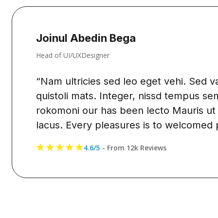
Joinul Abedin Bega
Head of UI/UXDesigner
“Nam ultricies sed leo eget vehi. Sed va
quistoli mats. Integer, nissd tempus semp
rokomoni our has been lecto Mauris ut e
lacus. Every pleasures is to welcomed pa
4.6/5
- From 12k Reviews