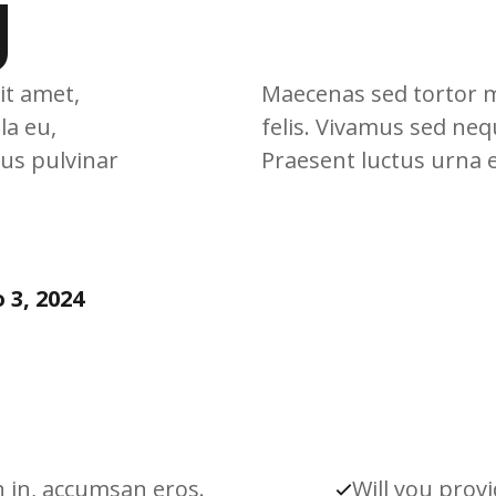
g
it amet,
Maecenas sed tortor mo
la eu,
felis. Vivamus sed nequ
bus pulvinar
Praesent luctus urna 
 3, 2024
 in, accumsan eros.
Will you prov