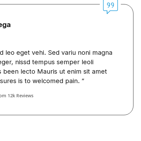
ga
 leo eget vehi. Sed variu noni magna
eger, nissd tempus semper leoli
been lecto Mauris ut enim sit amet
ures is to welcomed pain. ”
m 12k Reviews