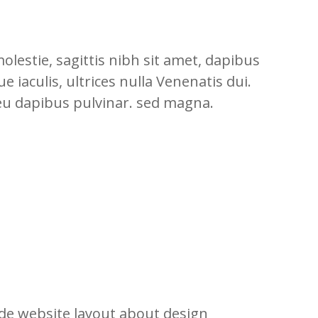
lestie, sagittis nibh sit amet, dapibus
e iaculis, ultrices nulla Venenatis dui.
eu dapibus pulvinar. sed magna.
ide website layout about design