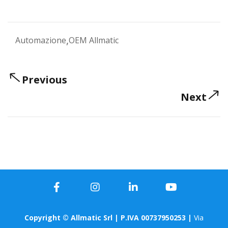
,
Automazione
OEM Allmatic
Previous
Next
Copyright © Allmatic Srl | P.IVA 00737950253 |
Via