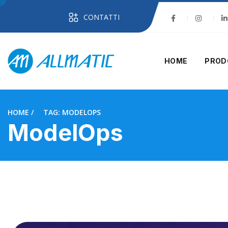
CONTATTI
HOME
PROD
HOME
TAG: MODELOPS
ModelOps